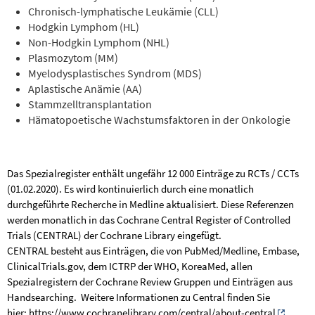
Chronisch-lymphatische Leukämie (CLL)
Hodgkin Lymphom (HL)
Non-Hodgkin Lymphom (NHL)
Plasmozytom (MM)
Myelodysplastisches Syndrom (MDS)
Aplastische Anämie (AA)
Stammzelltransplantation
Hämatopoetische Wachstumsfaktoren in der Onkologie
Das Spezialregister enthält ungefähr 12 000 Einträge zu RCTs / CCTs
(01.02.2020). Es wird kontinuierlich durch eine monatlich
durchgeführte Recherche in Medline aktualisiert. Diese Referenzen
werden monatlich in das Cochrane Central Register of Controlled
Trials (CENTRAL) der Cochrane Library eingefügt.
CENTRAL besteht aus Einträgen, die von PubMed/Medline, Embase,
ClinicalTrials.gov, dem ICTRP der WHO, KoreaMed, allen
Spezialregistern der Cochrane Review Gruppen und Einträgen aus
Handsearching.
Weitere Informationen zu Central finden Sie
hier:
https://www.cochranelibrary.com/central/about-central