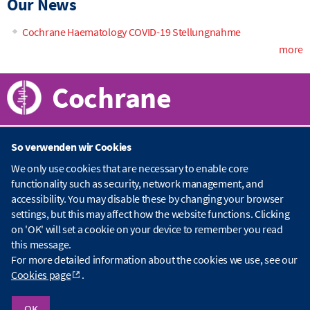
Our News
Cochrane Haematology COVID-19 Stellungnahme
more
Cochrane
So verwenden wir Cookies
Über Cochrane
We only use cookies that are necessary to enable core
functionality such as security, network management, and
C
accessibility. You may disable these by changing your browser
o
Publikationen
c
settings, but this may affect how the website functions. Clicking
h
on 'OK' will set a cookie on your device to remember you read
r
C
this message.
a
o
Kontaktieren Sie uns
For more detailed information about the cookies we use, see our
n
c
Cookies page
.
e
h
.
r
A
Urheberrechte © 2026 The Cochrane Collaboration
o
a
l
OK
Index
|
Website Terms & Conditions
|
Haftungsausschluss
|
Datenschutz
|
Umgang mit